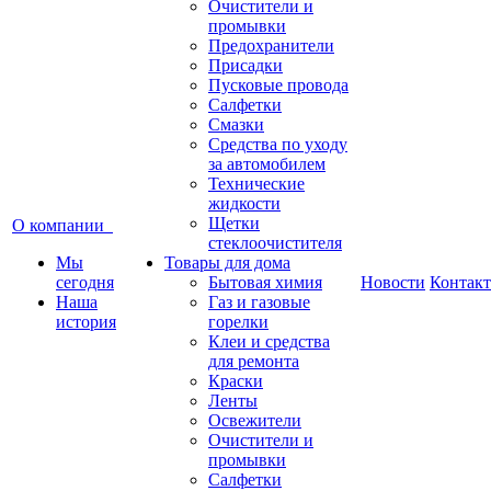
Очистители и
промывки
Предохранители
Присадки
Пусковые провода
Салфетки
Смазки
Средства по уходу
за автомобилем
Технические
жидкости
Щетки
О компании
стеклоочистителя
Мы
Товары для дома
сегодня
Бытовая химия
Новости
Контак
Наша
Газ и газовые
история
горелки
Клеи и средства
для ремонта
Краски
Ленты
Освежители
Очистители и
промывки
Салфетки